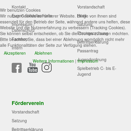
Kontakt
Vorstandschaft
Wir benutzen Cookies
Eugen-Schädler-Halle
Hüsli
Wir nutzen Cookies auf unserer Website. Einige von ihnen sind
essenziell für den Betrieb der Seite, während andere uns helfen, diese
Impressum /
Satzung
Website und die Nutzererfahrung zu verbessern (Tracking Cookies).
Datenschutz
Ehrungsordnung
Sie können selbst entscheiden, ob Sie die Cookies zulassen möchten.
Fanshop
Bitte beachten Sie, dass bei einer Ablehnung womöglich nicht mehr
Beitrittserklärung
alle Funktionalitäten der Seite zur Verfügung stehen.
Intern
Passantrag
Akzeptieren
Ablehnen
Jugendordnung
Weitere Informationen
|
Impressum
Spielbetrieb C- bis E-
Jugend
Förderverein
Vorstandschaft
Satzung
Beitrittserklärung