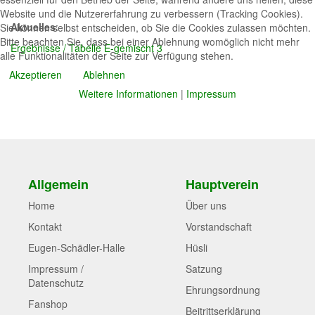
Website und die Nutzererfahrung zu verbessern (Tracking Cookies).
Aktuelles
:
Sie können selbst entscheiden, ob Sie die Cookies zulassen möchten.
Bitte beachten Sie, dass bei einer Ablehnung womöglich nicht mehr
Ergebnisse / Tabelle E-gemischt 3
alle Funktionalitäten der Seite zur Verfügung stehen.
Akzeptieren
Ablehnen
Weitere Informationen
|
Impressum
Allgemein
Hauptverein
Home
Über uns
Kontakt
Vorstandschaft
Eugen-Schädler-Halle
Hüsli
Impressum /
Satzung
Datenschutz
Ehrungsordnung
Fanshop
Beitrittserklärung