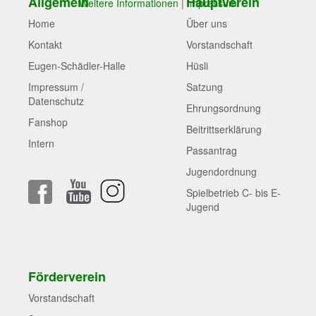
Allgemein
Hauptverein
Weitere Informationen
|
Impressum
Home
Über uns
Kontakt
Vorstandschaft
Eugen-Schädler-Halle
Hüsli
Impressum /
Satzung
Datenschutz
Ehrungsordnung
Fanshop
Beitrittserklärung
Intern
Passantrag
Jugendordnung
Spielbetrieb C- bis E-
Jugend
Förderverein
Vorstandschaft