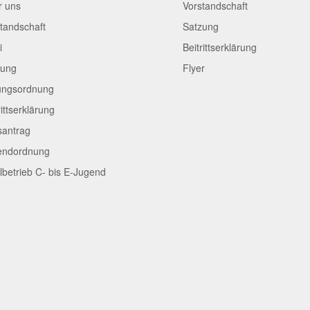
r uns
Vorstandschaft
tandschaft
Satzung
i
Beitrittserklärung
zung
Flyer
ungsordnung
rittserklärung
santrag
endordnung
lbetrieb C- bis E-Jugend