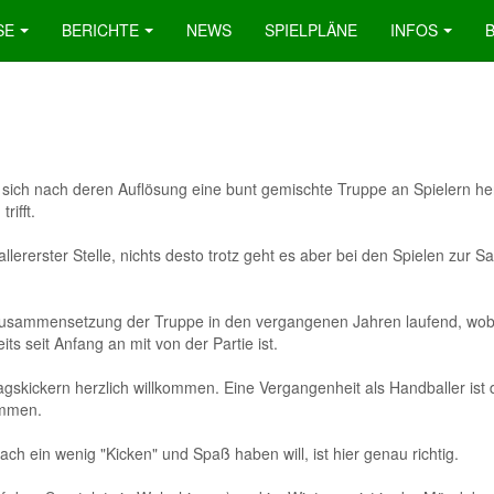
SE
BERICHTE
NEWS
SPIELPLÄNE
INFOS
 sich nach deren Auflösung eine bunt gemischte Truppe an Spielern he
rifft.
ererster Stelle, nichts desto trotz geht es aber bei den Spielen zur S
e Zusammensetzung der Truppe in den vergangenen Jahren laufend, wob
its seit Anfang an mit von der Partie ist.
gskickern herzlich willkommen. Eine Vergangenheit als Handballer ist 
ommen.
h ein wenig "Kicken" und Spaß haben will, ist hier genau richtig.