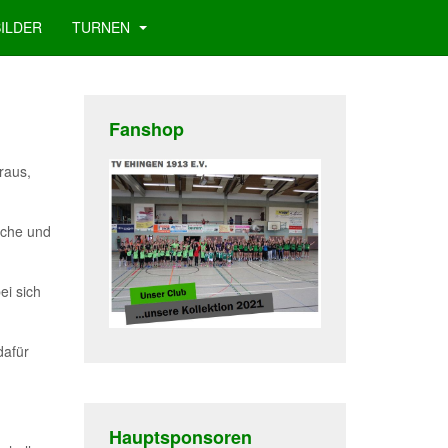
BILDER
TURNEN
Fanshop
raus,
ache und
ei sich
dafür
Hauptsponsoren