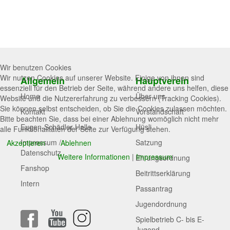
Wir benutzen Cookies
Wir nutzen Cookies auf unserer Website. Einige von ihnen sind
Allgemein
Hauptverein
essenziell für den Betrieb der Seite, während andere uns helfen, diese
Home
Über uns
Website und die Nutzererfahrung zu verbessern (Tracking Cookies).
Sie können selbst entscheiden, ob Sie die Cookies zulassen möchten.
Kontakt
Vorstandschaft
Bitte beachten Sie, dass bei einer Ablehnung womöglich nicht mehr
Eugen-Schädler-Halle
Hüsli
alle Funktionalitäten der Seite zur Verfügung stehen.
Impressum /
Satzung
Akzeptieren
Ablehnen
Datenschutz
Weitere Informationen
|
Impressum
Ehrungsordnung
Fanshop
Beitrittserklärung
Intern
Passantrag
Jugendordnung
Spielbetrieb C- bis E-
Jugend