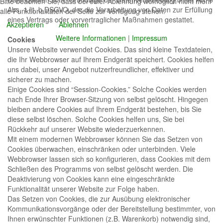
Bitte beachten Sie, dass bei einer Ablehnung womöglich nicht mehr
Abs. 1 lit. b DSGVO, der die Verarbeitung von Daten zur Erfüllung
alle Funktionalitäten der Seite zur Verfügung stehen.
eines Vertrags oder vorvertraglicher Maßnahmen gestattet.
Akzeptieren
Ablehnen
Weitere Informationen
|
Impressum
Cookies
Unsere Website verwendet Cookies. Das sind kleine Textdateien,
die Ihr Webbrowser auf Ihrem Endgerät speichert. Cookies helfen
uns dabei, unser Angebot nutzerfreundlicher, effektiver und
sicherer zu machen.
Einige Cookies sind “Session-Cookies.” Solche Cookies werden
nach Ende Ihrer Browser-Sitzung von selbst gelöscht. Hingegen
bleiben andere Cookies auf Ihrem Endgerät bestehen, bis Sie
diese selbst löschen. Solche Cookies helfen uns, Sie bei
Rückkehr auf unserer Website wiederzuerkennen.
Mit einem modernen Webbrowser können Sie das Setzen von
Cookies überwachen, einschränken oder unterbinden. Viele
Webbrowser lassen sich so konfigurieren, dass Cookies mit dem
Schließen des Programms von selbst gelöscht werden. Die
Deaktivierung von Cookies kann eine eingeschränkte
Funktionalität unserer Website zur Folge haben.
Das Setzen von Cookies, die zur Ausübung elektronischer
Kommunikationsvorgänge oder der Bereitstellung bestimmter, von
Ihnen erwünschter Funktionen (z.B. Warenkorb) notwendig sind,