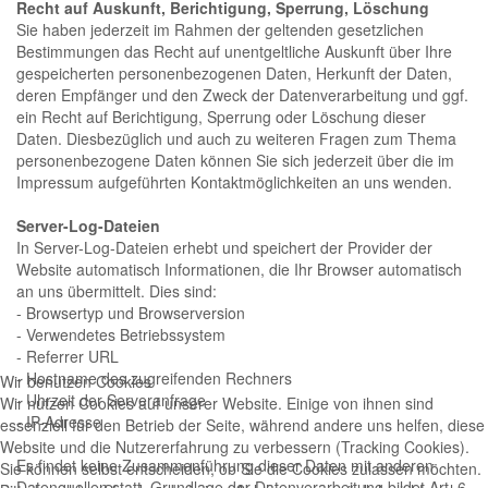
Recht auf Auskunft, Berichtigung, Sperrung, Löschung
Sie haben jederzeit im Rahmen der geltenden gesetzlichen
Bestimmungen das Recht auf unentgeltliche Auskunft über Ihre
gespeicherten personenbezogenen Daten, Herkunft der Daten,
deren Empfänger und den Zweck der Datenverarbeitung und ggf.
ein Recht auf Berichtigung, Sperrung oder Löschung dieser
Daten. Diesbezüglich und auch zu weiteren Fragen zum Thema
personenbezogene Daten können Sie sich jederzeit über die im
Impressum aufgeführten Kontaktmöglichkeiten an uns wenden.
Server-Log-Dateien
In Server-Log-Dateien erhebt und speichert der Provider der
Website automatisch Informationen, die Ihr Browser automatisch
an uns übermittelt. Dies sind:
- Browsertyp und Browserversion
- Verwendetes Betriebssystem
- Referrer URL
- Hostname des zugreifenden Rechners
Wir benutzen Cookies
- Uhrzeit der Serveranfrage
Wir nutzen Cookies auf unserer Website. Einige von ihnen sind
- IP-Adresse
essenziell für den Betrieb der Seite, während andere uns helfen, diese
Website und die Nutzererfahrung zu verbessern (Tracking Cookies).
Es findet keine Zusammenführung dieser Daten mit anderen
Sie können selbst entscheiden, ob Sie die Cookies zulassen möchten.
Datenquellen statt. Grundlage der Datenverarbeitung bildet Art. 6