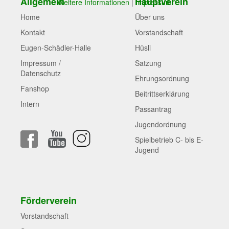
Allgemein
Hauptverein
Weitere Informationen
|
Impressum
Home
Über uns
Kontakt
Vorstandschaft
Eugen-Schädler-Halle
Hüsli
Impressum /
Satzung
Datenschutz
Ehrungsordnung
Fanshop
Beitrittserklärung
Intern
Passantrag
Jugendordnung
Spielbetrieb C- bis E-
Jugend
Förderverein
Vorstandschaft