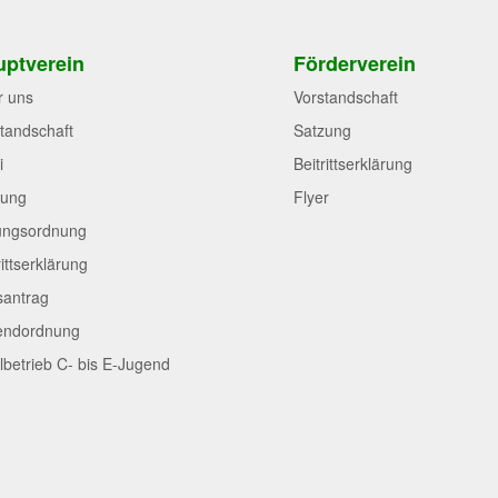
ptverein
Förderverein
r uns
Vorstandschaft
tandschaft
Satzung
i
Beitrittserklärung
zung
Flyer
ungsordnung
rittserklärung
santrag
endordnung
lbetrieb C- bis E-Jugend