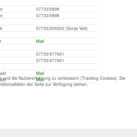
or
07733/5898
or
07733/5898
ck
07733/505052 (Sonja Veit)
r
Mail
07733/977661
07733/977661
ald
Mail
te und die Nutzererfahrung zu verbessern (Tracking Cookies). Sie
ald
Mail
ktionalitäten der Seite zur Verfügung stehen.