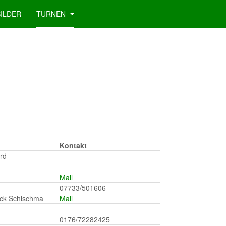
BILDER
TURNEN
Kontakt
rd
Mail
07733/501606
ick Schischma
Mail
0176/72282425