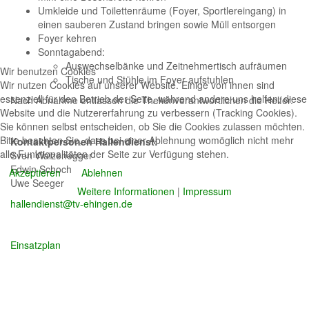
Umkleide und Toilettenräume (Foyer, Sportlereingang) in
einen sauberen Zustand bringen sowie Müll entsorgen
Foyer kehren
Sonntagabend:
Auswechselbänke und Zeitnehmertisch aufräumen
Wir benutzen Cookies
Tische und Stühle im Foyer aufstuhlen
Wir nutzen Cookies auf unserer Website. Einige von ihnen sind
essenziell für den Betrieb der Seite, während andere uns helfen, diese
Nach Abnahme entlassen die Thekenverantwortlichen die Helfer.
Website und die Nutzererfahrung zu verbessern (Tracking Cookies).
Sie können selbst entscheiden, ob Sie die Cookies zulassen möchten.
Bitte beachten Sie, dass bei einer Ablehnung womöglich nicht mehr
Kontaktpersonen Hallendienst:
alle Funktionalitäten der Seite zur Verfügung stehen.
Sven Waizenegger
Edwin Schoch
Akzeptieren
Ablehnen
Uwe Seeger
Weitere Informationen
|
Impressum
hallendienst@tv-ehingen.de
Einsatzplan